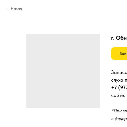
Назад
г. Обн
Зап
Записа
слуха 
+7 (97
сайте.
*При зв
в федер