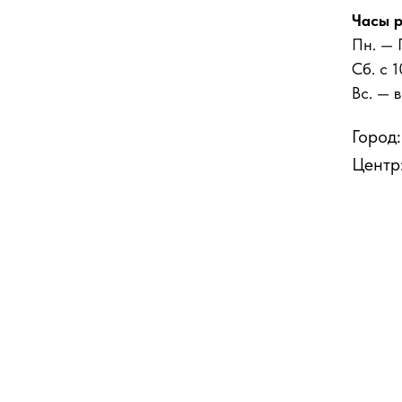
Часы р
Пн. — 
Сб. с 
Вс. — 
Город
Центр: