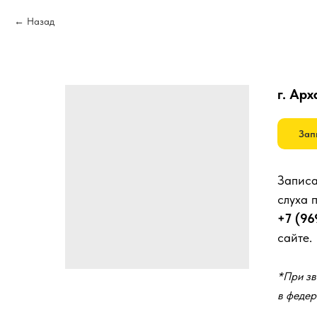
Назад
г. Арх
Зап
Записа
слуха 
+7 (96
сайте.
*При зв
в федер