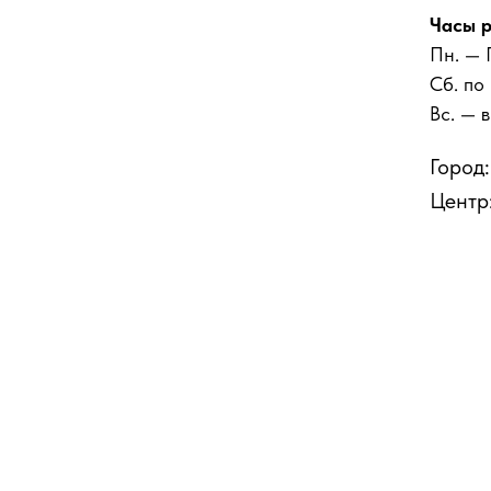
Часы р
Пн. — 
Сб. по
Вс. — 
Город
Центр: