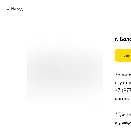
Назад
г. Бал
Зап
Записа
слуха 
+7 (97
сайте.
*При зв
в федер