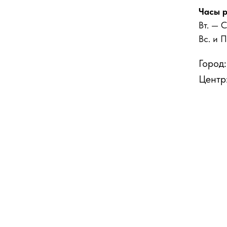
Часы р
Вт. — С
Вс. и 
Город
Центр: